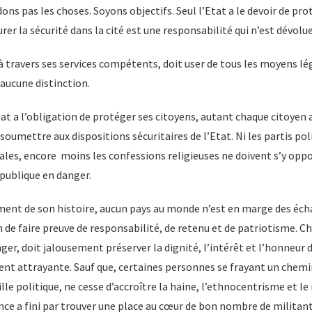
ns pas les choses. Soyons objectifs. Seul l’Etat a le devoir de pro
rer la sécurité dans la cité est une responsabilité qui n’est dévolue
 à travers ses services compétents, doit user de tous les moyens lé
 aucune distinction.
at a l’obligation de protéger ses citoyens, autant chaque citoyen a
 soumettre aux dispositions sécuritaires de l’Etat. Ni les partis poli
les, encore moins les confessions religieuses ne doivent s’y oppo
épublique en danger.
oment de son histoire, aucun pays au monde n’est en marge des écha
 de faire preuve de responsabilité, de retenu et de patriotisme. C
nger, doit jalousement préserver la dignité, l’intérêt et l’honneur 
nt attrayante. Sauf que, certaines personnes se frayant un chemin
lle politique, ne cesse d’accroître la haine, l’ethnocentrisme et l
ence a fini par trouver une place au cœur de bon nombre de militants