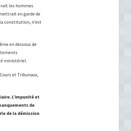
herait les hommes
s mettrait en garde de
a constitution, n’est
 même en dessous de
artements
é ministériel.
 Cours et Tribunaux,
aire. L’impunité et
s manquements de
arle de la démission