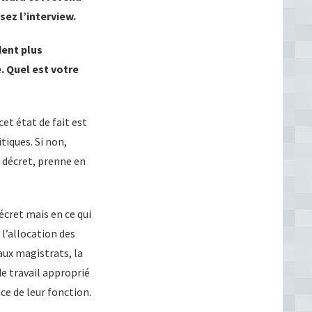
sez l’interview.
dent plus
. Quel est votre
et état de fait est
iques. Si non,
 décret, prenne en
cret mais en ce qui
 l’allocation des
aux magistrats, la
e travail approprié
ice de leur fonction.