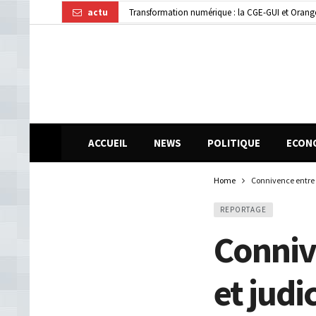
actu
Dubréka : un accident de la circulation fait deux
ACCUEIL
NEWS
POLITIQUE
ECON
Home
Connivence entre p
REPORTAGE
Conniv
et judic