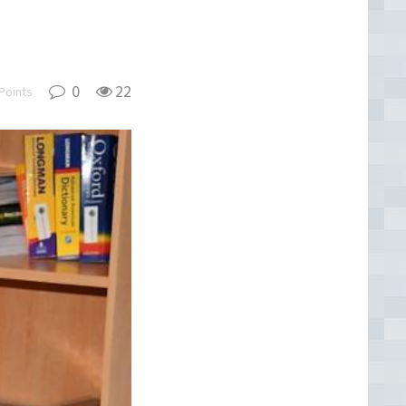
0
22
Points