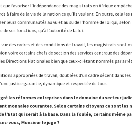
ant que favoriser l’indépendance des magistrats en Afrique empêc
ds à faire de la vie de la nation ce qu’ils veulent. En outre, cela le
er leurs communautés au vu et au su de l’homme de loi qui, selon l
e de ses fonctions, qu’à l’autorité de la loi.
de vue des cadres et des conditions de travail, les magistrats sont
ision voire certains chefs de section des services centraux des dép
des Directions Nationales bien que ceux-ci étant nommés par arrêt
itions appropriées de travail, doublées d’un cadre décent dans les
d’une justice garantie, dynamique et respectée de tous.
ré les réformes entreprises dans le domaine du secteur judici
nent monnaies courantes. Selon certains citoyens ce sont le
e de l’Etat qui serait à la base. Dans la foulée, certains même p
sez-vous, Monsieur le juge ?