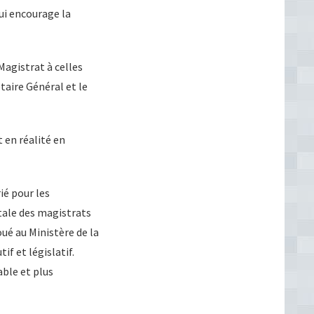
ui encourage la
Magistrat à celles
étaire Général et le
 en réalité en
ié pour les
tale des magistrats
oué au Ministère de la
if et législatif.
able et plus