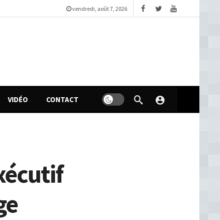
vendredi, août 7, 2026
VIDÉO
CONTACT
xécutif
ge