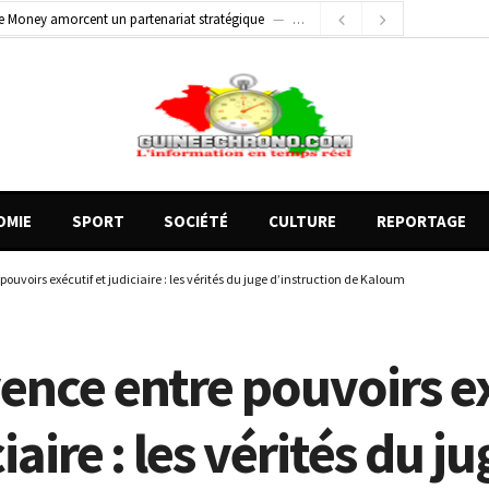
2 jours ago
Conscience nationale : Dr Sékou Koureissy Condé appelle au renforcement des valeurs républicaines
 blessés graves à Kenendé
10 heures ago
OMIE
SPORT
SOCIÉTÉ
CULTURE
REPORTAGE
ouvoirs exécutif et judiciaire : les vérités du juge d’instruction de Kaloum
ence entre pouvoirs e
iaire : les vérités du ju