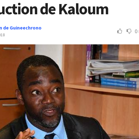
ruction de Kaloum
n de Guineechrono
0
018