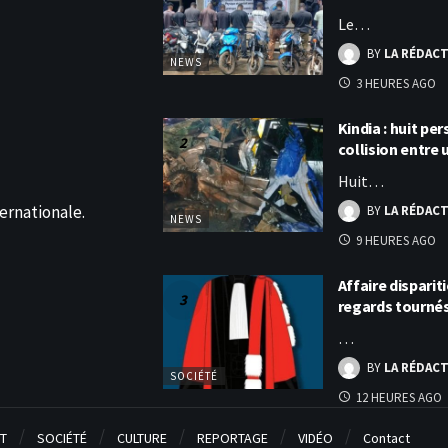
Le…
BY
LA RÉDAC
NEWS
3 HEURES AGO
Kindia : huit p
collision entre
Huit…
ernationale.
BY
LA RÉDAC
NEWS
9 HEURES AGO
Affaire disparit
regards tourné
…
BY
LA RÉDAC
SOCIÉTÉ
12 HEURES AGO
T
SOCIÉTÉ
CULTURE
REPORTAGE
VIDÉO
Contact