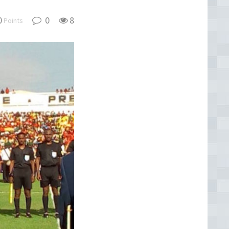
0
0
8
Points