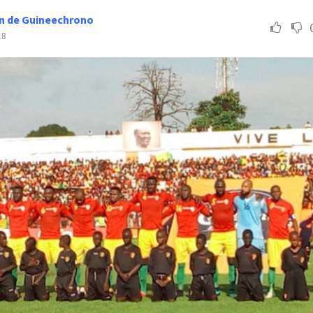
n de Guineechrono
18