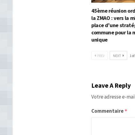
45ème réunion ord
la ZMAO : vers la m
place d’une straté
commune pour la 
unique
PREV
NEXT
1
of
Leave A Reply
Votre adresse e-mail
Commentaire
*