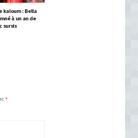
e kaloum : Bella
mné à un an de
c sursis
vec
*