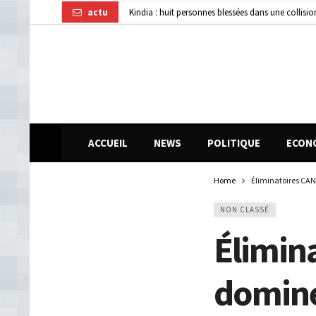
actu
Kindia : huit personnes blessées dans une collisi
Affaire disparition d’argent à AFG Bank : les re
Guinée : 11 présumés membres d’un réseau de vol 
ACCUEIL
NEWS
POLITIQUE
ECON
Home
Éliminatoires CAN
NON CLASSÉ
Élimina
domine