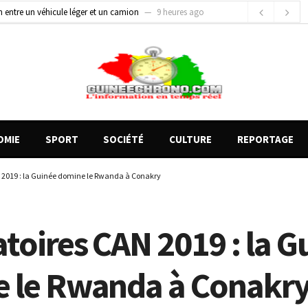
on entre un véhicule léger et un camion
9 heures ago
gards tournés vers la justice (par Mohamed lamine KOUROUMA)
12 heures ago
de motos présentés, 12 engins saisis par les Services spéciaux
3 heures ago
OMIE
SPORT
SOCIÉTÉ
CULTURE
REPORTAGE
 2019 : la Guinée domine le Rwanda à Conakry
toires CAN 2019 : la G
 le Rwanda à Conakr