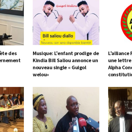
lète des
Musique: L’enfant prodige de
L’alliance
ernement
Kindia Bill Saliou annonce un
une lettre
nouveau single « Guigol
Alpha Cond
welou»
constituti