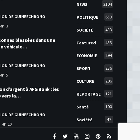
3104
NEWS
TION DE GUINEECHRONO
653
POLITIQUE
3
483
SOCIÉTÉ
ersonnes blessées dans une
453
Featured
 un véhicule…
294
ECONOMIE
TION DE GUINEECHRONO
286
SPORT
5
206
CULTURE
ion d’argent à AFG Bank : les
121
REPORTAGE
s vers la…
100
Santé
TION DE GUINEECHRONO
47
Société
10