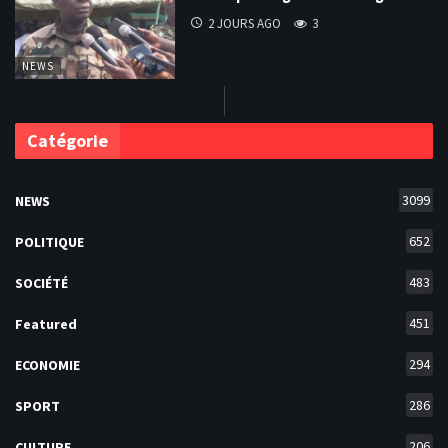
2 JOURS AGO
3
NEWS
Catégorie
3099
NEWS
652
POLITIQUE
483
SOCIÉTÉ
451
Featured
294
ECONOMIE
286
SPORT
206
CULTURE