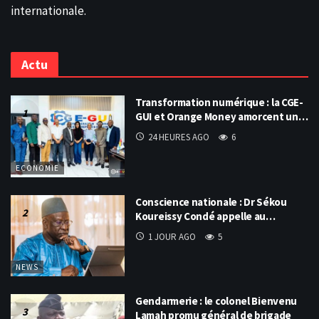
internationale.
Actu
Transformation numérique : la CGE-
GUI et Orange Money amorcent un…
24 HEURES AGO
6
ECONOMIE
Conscience nationale : Dr Sékou
Koureissy Condé appelle au…
1 JOUR AGO
5
NEWS
Gendarmerie : le colonel Bienvenu
Lamah promu général de brigade