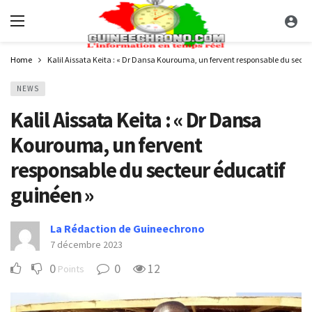
Home
Kalil Aissata Keita : « Dr Dansa Kourouma, un fervent responsable du secte
NEWS
Kalil Aissata Keita : « Dr Dansa
Kourouma, un fervent
responsable du secteur éducatif
guinéen »
La Rédaction de Guineechrono
7 décembre 2023
0
0
12
Points