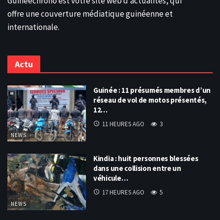
Guineechrono est votre site web d’actualités, qui
offre une couverture médiatique guinéenne et
internationale.
Actu
Guinée : 11 présumés membres d’un
réseau de vol de motos présentés,
12…
11 HEURES AGO
3
NEWS
Kindia : huit personnes blessées
dans une collision entre un
véhicule…
17 HEURES AGO
5
NEWS