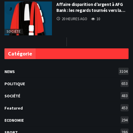
Affaire disparition d’argent à AFG
Bank : les regards tournés vers la…
20 HEURES AGO
10
SOCIÉTÉ
Catégorie
3104
NEWS
653
POLITIQUE
483
SOCIÉTÉ
453
Featured
294
ECONOMIE
286
SPORT