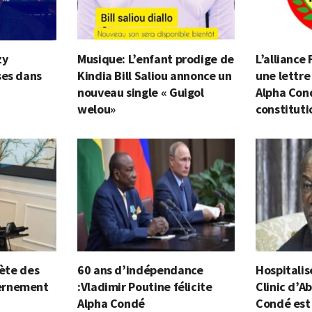
zy
Musique: L’enfant prodige de
L’alliance
ses dans
Kindia Bill Saliou annonce un
une lettre
nouveau single « Guigol
Alpha Cond
welou»
constituti
lète des
60 ans d’indépendance
Hospitalis
ernement
:Vladimir Poutine félicite
Clinic d’A
Alpha Condé
Condé est 