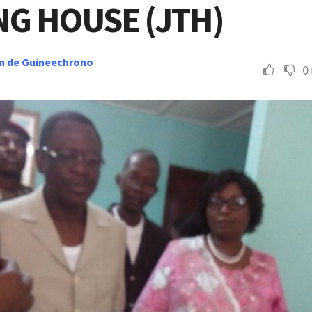
NG HOUSE (JTH)
n de Guineechrono
0