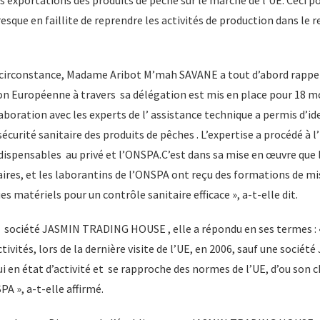
presque en faillite de reprendre les activités de production dans le
 circonstance, Madame Aribot M’mah SAVANE a tout d’abord rappele
n Européenne à travers sa délégation est mis en place pour 18 moi
aboration avec les experts de l’ assistance technique a permis d’ide
 sécurité sanitaire des produits de pêches . L’expertise a procédé à l
ispensables au privé et l’ONSPA.C’est dans sa mise en œuvre que l
aires, et les laborantins de l’ONSPA ont reçu des formations de mi
s matériels pour un contrôle sanitaire efficace », a-t-elle dit.
a société JASMIN TRADING HOUSE , elle a répondu en ses termes : « 
activités, lors de la dernière visite de l’UE, en 2006, sauf une soc
 en état d’activité et se rapproche des normes de l’UE, d’ou son ch
 », a-t-elle affirmé.