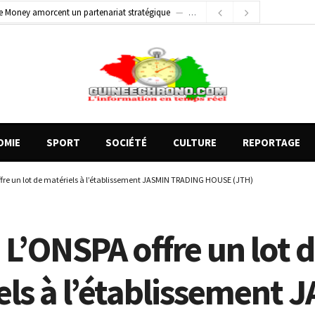
2 jours ago
Conscience nationale : Dr Sékou Koureissy Condé appelle au renforcement des valeurs républicaines
 blessés graves à Kenendé
10 heures ago
OMIE
SPORT
SOCIÉTÉ
CULTURE
REPORTAGE
ffre un lot de matériels à l’établissement JASMIN TRADING HOUSE (JTH)
 L’ONSPA offre un lot 
els à l’établissement 