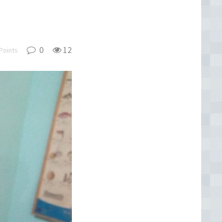
0
12
Points