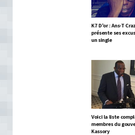
K7 D’or : Ans-T Cra
présente ses excu
un single
Voici la liste comp
membres du gouv
Kassory