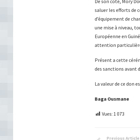
De son coté, Mory D
saluer les efforts de 
d’équipement de chamb
une mise à niveau, t
Européenne en Guinée 
attention particulièr
Présent a cette cérém
des sanctions avant d
La valeur de ce don e
Baga Ousmane
Vues:
1 073
Previous Article