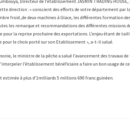
oumbouya, Directeur de l’établissement JASMIN TRADING HOUSE, 
cette direction : « conscient des efforts de votre département par l
re froid ,de deux machines à Glace, les différentes formation des
outes les remarque et recommandations des différentes missions de
pour la reprise prochaine des exportations. L’enjeu étant de tail
e pour le choix porté sur son Etablissement », a-t-il salué.
onie, le ministre de la pêche a salué l’avancement des travaux de
’interpeler l’établissement bénéficiaire a faire un bon usage de ce
st estimée à plus d’1milliards 5 millions 690 franc guinéen.