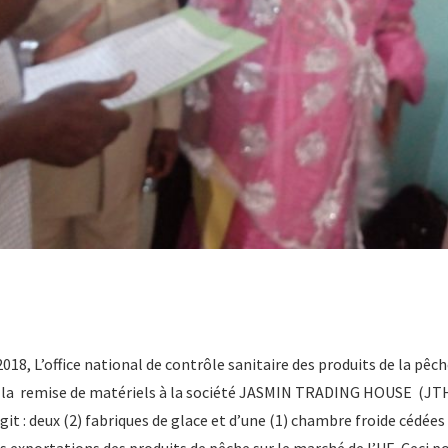
2018, L’office national de contrôle sanitaire des produits de la pêch
 la remise de matériels à la société JASMIN TRADING HOUSE (JTH)
s’agit : deux (2) fabriques de glace et d’une (1) chambre froide cédée
es exportations des produits de pêche sur le marché de l’UE. Ceci 