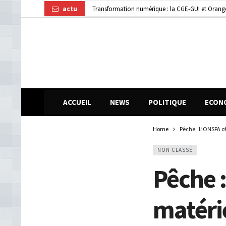
actu
Dubréka : un accident de la circulation fait deux
ACCUEIL
NEWS
POLITIQUE
ECON
Home
Pêche : L’ONSPA o
NON CLASSÉ
Pêche :
matéri